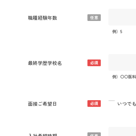
職種経験年数
任意
例）5
最終学歴学校名
必須
例）〇〇医
面接ご希望日
いつで
必須
入社希望時期
任意