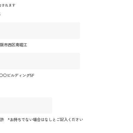
力されます
5
大阪市西区南堀江
0 〇〇ビルディング5F
許 *お持ちでない場合はなしとご記入ください